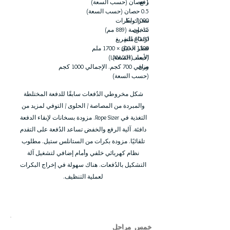
1 حصان (حسب السعة)
رفع
0.5 حصان (حسب السعة)
1000 واط
محرك بكرات
35 بوصة (889 مم)
سخان
50-80 ملم
ارتفاع التفريغ
1300 × 600 × 1700 ملم
قطر الحبل
الأبعاد (LXWXH)
(حسب السعة)
وزن
صافي 700 كجم. الإجمالي 1000 كجم
(حسب السعة)
شكل مخروطي الدُفعات سابقًا للدفعة المختلطة
والمبردة من المصاصة / الحلوى / التوفي لمزيد من
التغذية في Rope Sizer. مزودة بسخانات لإبقاء الدفعة
دافئة. آلية الرفع والخفض تساعد الدُفعة على التقدم
تلقائيًا. مزودة بكرات من الستانلس ستيل. مطلوب
نظام كهربائي خلفي وأمام إضافي لتشغيل آلة
التشكيل بالدُفعات. هناك سهولة في إخراج البكرات
لعملية التنظيف.
خمس مراحل