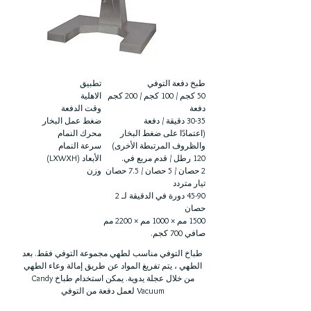
طبخ دفعة التوفي
تطبيق
50 كجم / 100 كجم / 200 كجم
الاهلية
دفعة
وقت الدفعة
30-35 دقيقة / دفعة
ضغط عمل البخار
(اعتمادًا على ضغط البخار
محرك النمام
والظروف المرتبطة الأخرى)
سرعة النمام
120 رطل / قدم مربع في.
الأبعاد (LXWXH)
2 حصان / 5 حصان / 7.5 حصان
وزن
تيار متردد
45-90 دورة في الدقيقة لـ 2
حصان
1500 مم × 1000 مم × 2200 مم
صافي 700 كجم.
طباخ التوفي مناسب لطهي مجموعة التوفي فقط. بعد
الطهي ، يتم تفريغ المواد عن طريق إمالة وعاء الطهي
من خلال عجلة يدوية. يمكن استخدام طباخ Candy
Vacuum لعمل دفعة من التوفي