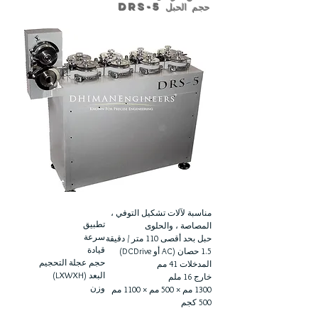
حجم الحبل DRS-5
مناسبة لآلات تشكيل التوفي ،
تطبيق
المصاصة ، والحلوى
سرعة
حبل بحد أقصى 110 متر / دقيقة
قيادة
1.5 حصان (AC أو DCDrive)
حجم عجلة التحجيم
المدخلات 41 مم
البعد (LXWXH)
خارج 16 ملم
وزن
1300 مم × 500 مم × 1100 مم
500 كجم