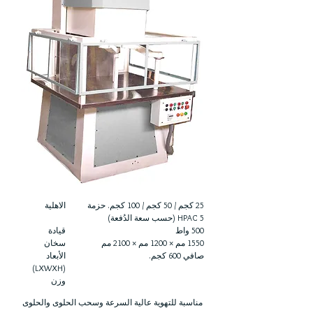
25 كجم / 50 كجم / 100 كجم. حزمة
الاهلية
5 HPAC (حسب سعة الدُفعة)
500 واط
قيادة
1550 مم × 1200 مم × 2100 مم
سخان
صافي 600 كجم.
الأبعاد
(LXWXH)
وزن
مناسبة للتهوية عالية السرعة وسحب الحلوى والحلوى