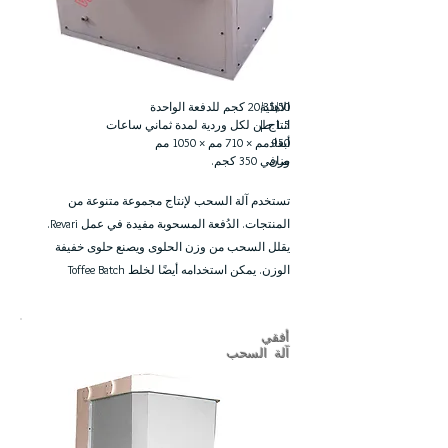
الاهلية
20/35/50 كجم للدفعة الواحدة
1.5 طن لكل وردية لمدة ثماني ساعات
انتاج |
950 مم × 710 مم × 1050 مم
أبعاد
وزن
صافي 350 كجم.
تستخدم آلة السحب لإنتاج مجموعة متنوعة من
المنتجات. الدُفعة المسحوبة مفيدة في عمل Revari.
يقلل السحب من وزن الحلوى ويصنع حلوى خفيفة
الوزن. يمكن استخدامه أيضًا لخلط Toffee Batch
أفقي
آلة السحب