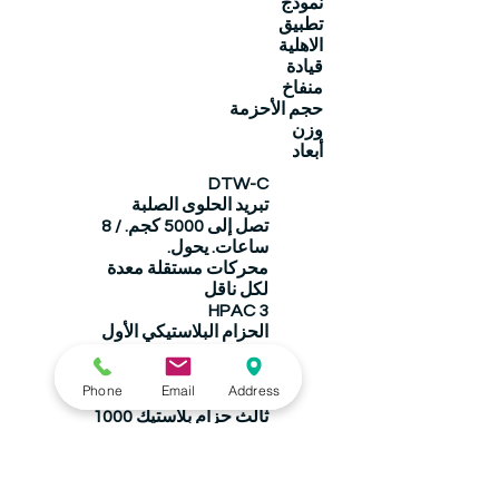
نموذج
تطبيق
الاهلية
قيادة
منفاخ
حجم الأحزمة
وزن
أبعاد
DTW-C
تبريد الحلوى الصلبة
تصل إلى 5000 كجم. / 8
ساعات. يحول.
محركات مستقلة معدة
لكل ناقل
3 HPAC
الحزام البلاستيكي الأول
1000 مم
الحزام البلاستيكي الثاني
Phone
Email
Address
1000 مم
ثالث حزام بلاستيك 1000
مم
الوزن الصافي 1200
كجم. الإجمالي 1500