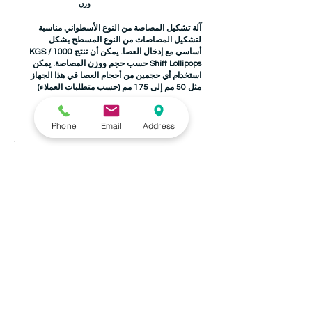
وزن
آلة تشكيل المصاصة من النوع الأسطواني مناسبة
لتشكيل المصاصات من النوع المسطح بشكل
أساسي مع إدخال العصا. يمكن أن تنتج 1000 KGS /
Shift Lollipops حسب حجم ووزن المصاصة. يمكن
استخدام أي حجمين من أحجام العصا في هذا الجهاز
مثل 50 مم إلى 175 مم (حسب متطلبات العملاء)
Phone
Email
Address
ناقل تبريد ثلاثي الاتجاهات
تبريد حلوى / لولي بوب حتى 2 طن / التحول.
تطبيق
قيادة
محرك هريس الأسلاك من آلة التشكيل.
3. HPAC
منفاخ
16 قدم × 100 ملم
أحزمة شبكة سلكية الأبعاد
12 قدم × 200 ملم
الحزام الأول