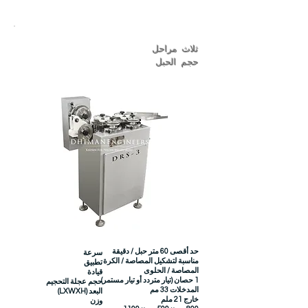
ثلاث مراحل
حجم الحبل
حد أقصى 60 متر حبل / دقيقة
سرعة
مناسبة لتشكيل المصاصة / الكرة
تطبيق
المصاصة / الحلوى
قيادة
1 حصان (تيار متردد أو تيار مستمر)
حجم عجلة التحجيم
المدخلات 33 مم
البعد (LXWXH)
خارج 21 ملم
وزن