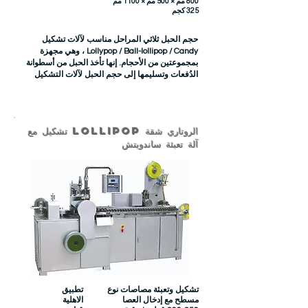
800 مم × 500 مم × 1100 مم
325 كجم
حجم الحبل ثلاثي المراحل مناسب لآلات تشكيل
Lollypop / Ball-lollipop / Candy ، وهي مجهزة
بمجموعتين من الأحجام. إنها تأخذ الحبل من أسطوانة
الدُفعات وتسليمها إلى حجم الحبل لآلات التشكيل
الروتاري شقة LOLLiPOP تشكيل مع
آلة تعبئة ساندويتش
تشكيل وتعبئة مصاصات نوع
تطبيق
مسطح مع إدخال العصا
الاهلية