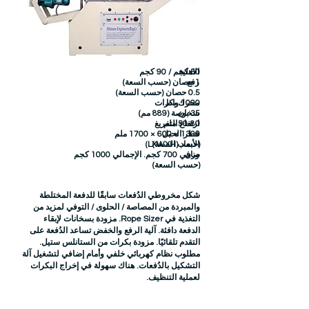
50 كجم / 90 كجم
الاهلية
1 حصان (حسب السعة)
رفع
0.5 حصان (حسب السعة)
1000 واط
محرك بكرات
35 بوصة (889 مم)
سخان
50-80 ملم
ارتفاع التفريغ
1300 × 600 × 1700 ملم
قطر الحبل
الأبعاد (LXWXH)
(حسب السعة)
وزن
صافي 700 كجم. الإجمالي 1000 كجم
(حسب السعة)
شكل مخروطي الدُفعات سابقًا للدفعة المختلطة
والمبردة من المصاصة / الحلوى / التوفي لمزيد من
التغذية في Rope Sizer. مزودة بسخانات لإبقاء
الدفعة دافئة. آلية الرفع والخفض تساعد الدُفعة على
التقدم تلقائيًا. مزودة بكرات من الستانلس ستيل.
مطلوب نظام كهربائي خلفي وأمام إضافي لتشغيل آلة
التشكيل بالدُفعات. هناك سهولة في إخراج البكرات
لعملية التنظيف.