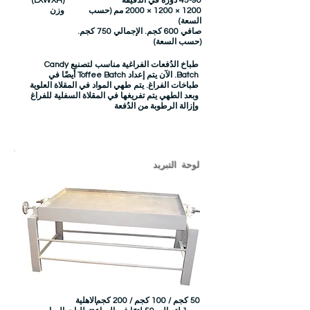
45-90 دورة في الدقيقة
(LXWXH)
1200 × 1200 × 2000 مم (حسب
وزن
السعة)
صافي 600 كجم. الإجمالي 750 كجم.
(حسب السعة)
طباخ الدُفعات الفراغية مناسب لتصنيع Candy
Batch. الآن يتم إعداد Toffee Batch أيضًا في
طباخات الفراغ. يتم طهي المواد في المقلاة العلوية
وبعد الطهي يتم تفريغها في المقلاة السفلية للفراغ
وإزالة الرطوبة من الدُفعة
لوحة التبريد
50 كجم / 100 كجم / 200 كجم
الاهلية