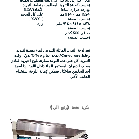
من 1 لتر إلى 50 لترًا في الساعة
متطلبات المياه
(حسب كفاءة التبريد المطلوب
منطقة التبريد
ودرجة حرارة الماء)
الأبعاد (LXW)
1524 مم × 914 مم
على كل الحجم
(حسب السعة)
(LXWXH)
١٨٢٨ × ٩١٤ × ٩١٤ ملم
وزن
(حسب السعة)
صافي 500 كجم
(حسب السعة)
تعد لوحة التبريد المائلة للتبريد بالماء مفيدة لتبريد
وخلط دفعة Lollipop / Candy و Toffee يدويًا. وقت
التبريد أقل على هذه اللوحة مقارنة بلوح التبريد العادي
بسبب الدوران المستمر للماء داخل اللوح. إذا أصبح
أحد الجانبين ساخنًا ، فيمكن لإمالة اللوحة استخدام
الجانب الآخر.
بكرة دفعة (رفع آلي)