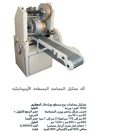
آلة تشكيل المصاصة المسطحة الأوتوماتيكية
تشكيل مصاصات نوع مسطح مع إدخال العصا
تطبيق
1000 كجم / وردية
الاهلية
(حسب شكل وحجم ووزن المصاصة)
حجم المنتج (الطول ×
50 مم × 35 مم
العرض)
50 مم إلى 175 مم (ضياء 3 مم إلى 7 مم)
حجم العصا
650 مم × 650 مم × 1220 مم
الطول
1 حصان (تيار متردد أو تيار مستمر)
البعد (LXWXH)
صافي 600 كجم (الإجمالي 800 كجم)
قيادة