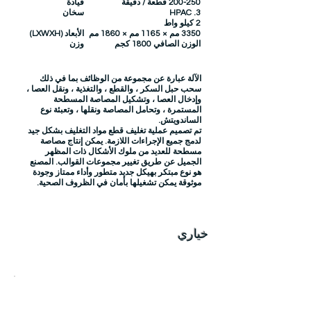
200-250 قطعة / دقيقة
قيادة
3. HPAC
سخان
2 كيلو واط
3350 مم × 1165 مم × 1860 مم
الأبعاد (LXWXH)
الوزن الصافي 1800 كجم
وزن
الآلة عبارة عن مجموعة من الوظائف بما في ذلك
سحب حبل السكر ، والقطع ، والتغذية ، ونقل العصا ،
وإدخال العصا ، وتشكيل المصاصة المسطحة
المستمرة ، وتحامل المصاصة ونقلها ، وتعبئة نوع
الساندويتش.
تم تصميم عملية تغليف قطع مواد التغليف بشكل جيد
لدمج جميع الإجراءات اللازمة. يمكن إنتاج مصاصة
مسطحة للعديد من ملوك الأشكال ذات المظهر
الجميل عن طريق تغيير مجموعات القوالب. المصنع
هو نوع مبتكر بهيكل جديد متطور وأداء ممتاز وجودة
موثوقة يمكن تشغيلها بأمان في الظروف الصحية.
خياري