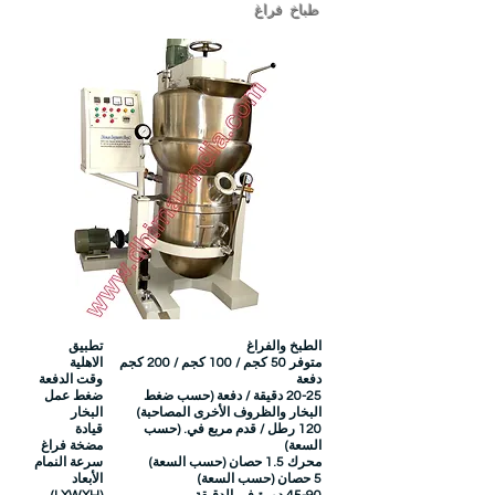
طباخ فراغ
الطبخ والفراغ
تطبيق
متوفر 50 كجم / 100 كجم / 200 كجم
الاهلية
دفعة
وقت الدفعة
20-25 دقيقة / دفعة
(حسب ضغط
ضغط عمل
البخار والظروف الأخرى المصاحبة)
البخار
120 رطل / قدم مربع في. (حسب
قيادة
السعة)
مضخة فراغ
محرك 1.5 حصان (حسب السعة)
سرعة النمام
5 حصان (حسب السعة)
الأبعاد