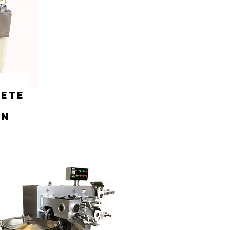
UETE
in