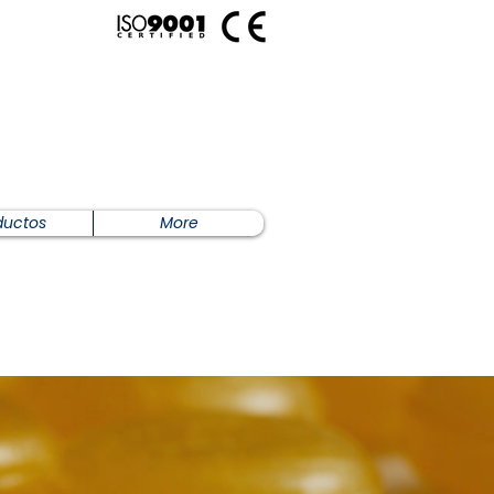
ductos
More