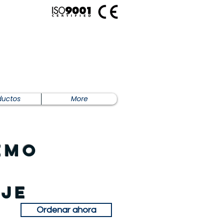
ductos
More
emo
aje
Ordenar ahora