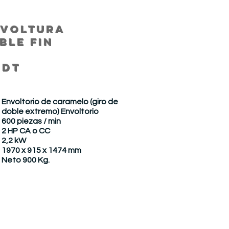
NVOLTURA
BLE FIN
Y
-DT
Envoltorio de caramelo (giro de
doble extremo) Envoltorio
600 piezas / min
2 HP CA o CC
2,2 kW
1970 x 915 x 1474 mm
Neto 900 Kg.