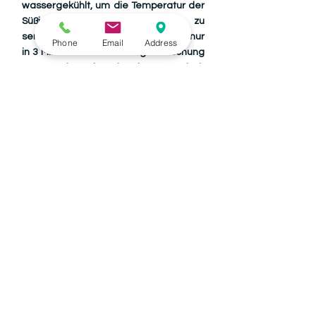
wassergekühlt, um die Temperatur der
Süßigkeitenmasse allmählich zu
senken. Es mischt 50 Fässer. Batch nur
Phone
Email
Address
in 3 Minuten mit der richtigen Mischung
von Geschmack und Farben. Knettisch
entfernt auch Luftblasen, die in Candy
Batch zurückgeblieben sind.
TELEFON
+91-99154-20900
+91-98154-20300
KONTAKT
INFO@DHIMANINDIA.COM
DHIMANINDIA@GMAIL.COM
ADRESSE
DHIMAN ENGINEERS (REGD.)
Dakhni-Tor, Nakodar - 144 040, (Punjab)
(Indien)