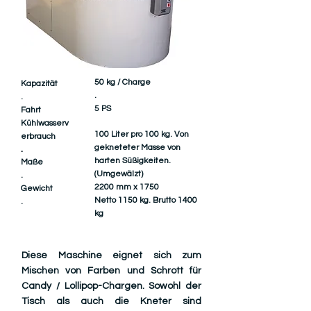
50 kg / Charge
Kapazität
.
.
5 PS
Fahrt
Kühlwasserv
100 Liter pro 100 kg. Von
erbrauch
gekneteter Masse von
.
harten Süßigkeiten.
Maße
(Umgewälzt)
.
2200 mm x 1750
Gewicht
Netto 1150 kg. Brutto 1400
.
kg
Diese Maschine eignet sich zum
Mischen von Farben und Schrott für
Candy / Lollipop-Chargen. Sowohl der
Tisch als auch die Kneter sind