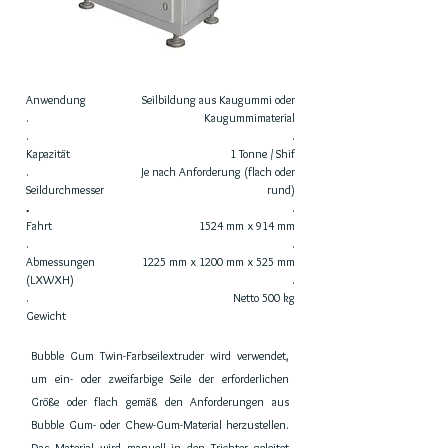
Anwendung
Seilbildung aus Kaugummi oder
.
Kaugummimaterial
.
.
Kapazität
1 Tonne / Shif
.
Je nach Anforderung (flach oder
Seildurchmesser
rund)
.
.
Fahrt
1524 mm x 914 mm
.
.
Abmessungen
1225 mm x 1200 mm x 525 mm
(LXWXH)
.
.
Netto 500 kg
Gewicht
Bubble Gum Twin-Farbseilextruder wird verwendet,
um ein- oder zweifarbige Seile der erforderlichen
Größe oder flach gemäß den Anforderungen aus
Bubble Gum- oder Chew-Gum-Material herzustellen.
Das Material wird manuell in den Trichter geleitet