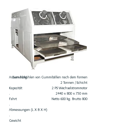
Anwendung
Zum Abkühlen von Gummibällen nach dem Formen
2 Tonnen / Schicht
Kapazität
2 PS Wechselstrommotor
.
2440 x 800 x 750 mm
Fahrt
Netto 600 kg. Brutto 800
.
Abmessungen (L X B X H)
.
Gewicht