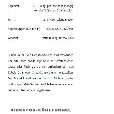
.
Kapazität
80-100 kg. pro Stunde (abhängig
.
von der Größe des Gummiballes)
.
.
Fahrt
2 PS Wechselstrommotor
.
.
Abmessungen (L X B X H)
1350 x 500 x 1320 mm
.
.
Gewicht
Netto 800 kg. Brutto 1000
Bubble Gum Twin-Farbseilextruder wird verwendet,
um ein- oder zweifarbige Seile der erforderlichen
Größe oder flach gemäß den Anforderungen aus
Bubble Gum- oder Chew-Gum-Material herzustellen.
Das Material wird manuell in den Trichter geleitet
und das gebildete Seil wird in Schalen gesammelt oder
auf einen Kühlförderer abgelassen
VIBRATOR-KÜHLTUNNEL