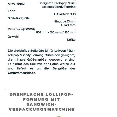
.
Geeignet für Lollypop / Ball-
Anwendung
Lollipop / Candy Forming
.
.
Fahrt
1 PS (AC oder DC)
.
.
Größe Radgröße
Eingabe 33mm
.
Aus 21 mm
.
.
Dimension (LXWXH)
800 mm x 500 mm x 1100 mm
.
.
Gewicht
325 kg
Die dreistufige Seilgröße ist für Lollypop / Ball-
Lollipop / Candy Forming-Maschinen geeignet,
die mit zwei Größengrößen ausgestattet sind.
Es nimmt das Seil von der Batch-Walze auf
und liefert es an die Seilgröße der
Umformmaschinen
DREHFLACHE LOLLiPOP-
FORMUNG MIT
SANDWICH-
VERPACKUNGSMASCHINE