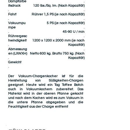
Dampfarbe
.
itsdruck
120 lbs./Sq. Im. (Nach Kapazität)
.
.
Fahrt
Rührer 1,5 PS (je nach Kapazität)
.
.
Vakuumpu
5 PS (je nach Kapazität)
mpe
.
.
45-90 U / min
Rührergesc
.
hwindigkeit
1200 x 1200 x 2000 mm (je nach
.
Kapazität)
Abmessung
.
en (LXWXH)
Netto 600 kg. Brutto 750 kg. (Nach
.
Kapazität)
Gewicht
.
Der Vakuum-Chargenkocher ist für die
Herstellung von Süßigkeiten-Chargen
geeignet. Heute wird ein Tag Toffee Batch
auch in Vakuumkochern zubereitet. Das
Material wird in der oberen Pfanne gekocht
und nach dem Kochen wird es zum Vakuum in
die untere Pfanne abgegeben und die
Feuchtigkeit aus der Charge entfernt