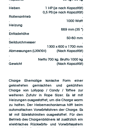
.
.
Heben
1 HP (je nach Kapazität)
0,5 PS (je nach Kapazität)
Rollenantrieb
.
.
1000 Watt
Heizung
.
.
889 mm (35 ")
Entladehöhe
.
.
50-80 mm
Seildurchmesser
.
.
1300 x 600 x 1700 mm
Abmessungen (LXWXH)
(Nach Kapazität)
.
.
.
Netto 700 kg. Brutto 1000 kg
Gewicht
(Nach Kapazität)
Charge Ehemalige konische Form einer
gekneteten gemischten und gekühlten
Charge von Lollypop / Candy / Toffee zur
weiteren Zufuhr in Rope Sizer. Es ist mit
Heizungen ausgestattet, um die Charge warm
zu halten. Der Hebemechanismus hilft beim
automatischen Vorwärtsfahren der Charge. Es
ist mit Edelstahlrollen ausgestattet. Für den
Betrieb des Chargenbildners ist zusätzlich ein
elektrisches Rückwärts- und Vorwärtssystem