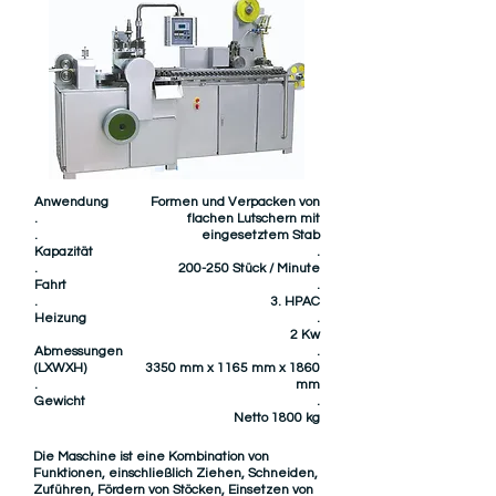
Anwendung
Formen und Verpacken von
.
flachen Lutschern mit
.
eingesetztem Stab
Kapazität
.
.
200-250 Stück / Minute
Fahrt
.
.
3. HPAC
Heizung
.
2 Kw
Abmessungen
.
(LXWXH)
3350 mm x 1165 mm x 1860
.
mm
Gewicht
.
Netto 1800 kg
Die Maschine ist eine Kombination von
Funktionen, einschließlich Ziehen, Schneiden,
Zuführen, Fördern von Stöcken, Einsetzen von