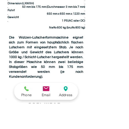
.
.
Dimension (LXWXH)
.
.
50 mm bis 175 mm (Durchmesser 3 mm bis 7 mm)
Fahrt
.
.
650 mm x 650 mm x 1220 mm
Gewicht
.
.
1 PS (AC oder DC)
.
Netto 600 kg (brutto 800 kg)
Die Walzen-Lutscherformmaschine eignet
sich zum Formen von hauptsächlich flachen
Lutschern mit eingesetztem Stab. Je nach
Größe und Gewicht des Lutschers können
1000 kg / Schicht-Lutscher hergestellt werden.
In dieser Maschine können zwei beliebige
Stabgrößen wie 50 mm bis 175 mm
verwendet werden (je nach
Kundenanforderung).
Phone
Email
Address
DREI-WEGE-
KÜHLFÖRDERER