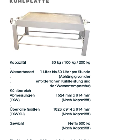
Kühlplatte
Kapazität
50 kg / 100 kg / 200 kg
.
.
Wasserbedarf
1 Liter bis 50 Liter pro Stunde
.
(Abhängig von der
.
erforderlichen Kühlleistung und
.
der Wassertemperatur)
Kühlbereich
.
Abmessungen
1524 mm x 914 mm
(LXW)
(Nach Kapazität)
.
.
Über alle Größen
1828 x 914 x 914 mm
(LXWXH)
(Nach Kapazität)
.
.
Gewicht
Netto 500 kg
.
(Nach Kapazität)