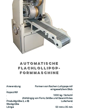
AUTOMATISCHE
FLACHLOLLIPOP-
FORMMASCHINE
Anwendung
Formen von flachen Lollypops mit
.
eingesetztem Stab
Kapazität
.
.
1000 kg / Schicht
.
(Abhängig von Form, Größe und Gewicht des
Produktgröße (L x B)
Lutschers)
Stockgröße
.
Länge
50 mm x 35 mm