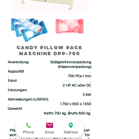
CANDY Pillow PACK
Maschine Dpp-700
Anwendung
Süßigkeitenverpackung
.
(Kissenverpackung)
Kapazität
.
.
700 PCs / min
Fahrt
.
.
2 HP AC oder DC
Heizungen
.
3 kW
Abmessungen (LXWXH)
.
.
1750 x 950 x 1550
Gewicht
.
Netto 700 kg. Brutto 800 kg.
Pillow Packing Candy Packing Machine eignet
Phone
Email
Address
sich zum Verpacken von Kissen für