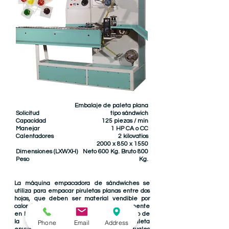
Embalaje de paleta plana
Solicitud
tipo sándwich
Capacidad
125 piezas / min
Manejar
1 HP CA o CC
Calentadores
2 kilovatios
2000 x 850 x 1550
Dimensiones (LXWXH)
Neto 600 Kg. Bruto 800
Peso
Kg.
La máquina empacadora de sándwiches se
utiliza para empacar piruletas planas entre dos
hojas, que deben ser material vendible por
calor. El Lollypop debe colocarse manualmente
en la cadena móvil de la máquina y el resto de
la operación es automática. La piruleta
Phone
Email
Address